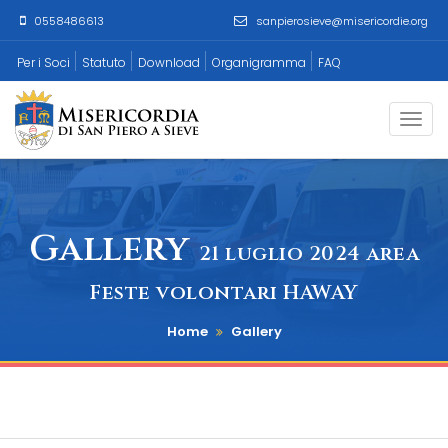
0558486613
sanpierosieve@misericordie.org
Per i Soci
Statuto
Download
Organigramma
FAQ
Togg
navi
Gallery
21 luglio 2024 area
Feste volontari HAWAY
Home
Gallery