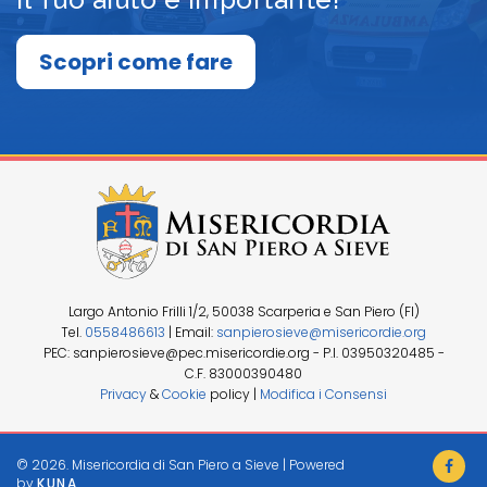
Scopri come fare
Largo Antonio Frilli 1/2, 50038 Scarperia e San Piero (FI)
Tel.
0558486613
| Email:
sanpierosieve@misericordie.org
PEC: sanpierosieve@pec.misericordie.org
-
P.I. 03950320485
-
C.F. 83000390480
Privacy
&
Cookie
policy |
Modifica i Consensi
© 2026. Misericordia di San Piero a Sieve |
Powered
by
KUNA