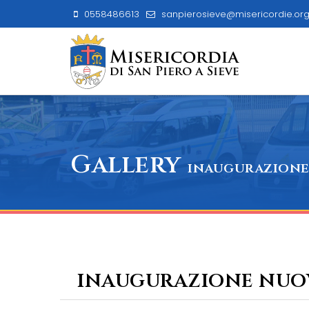
0558486613
sanpierosieve@misericordie.or
Gallery
inaugurazione 
inaugurazione nuov