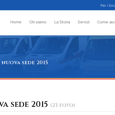
g
Per i Soc
Home
Chi siamo
La Storia
Servizi
Come aiut
nuova sede 2015
a sede 2015
(23 foto)