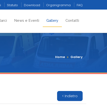
i
Statuto
Download
Organigramma
FAQ
arci
News e Eventi
Gallery
Contatti
Home
Gallery
< Indietro