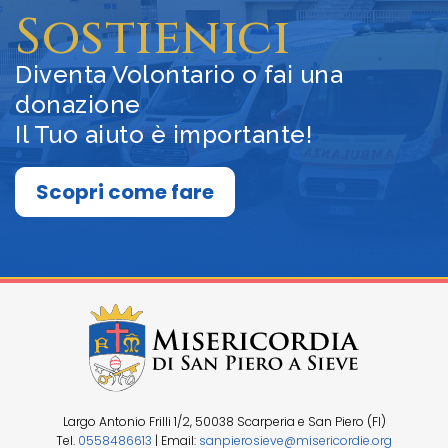
Sostienici
Diventa Volontario o fai una
donazione
Il Tuo aiuto è importante!
Scopri come fare
Largo Antonio Frilli 1/2, 50038 Scarperia e San Piero (FI)
Tel.
0558486613
| Email:
sanpierosieve@misericordie.org