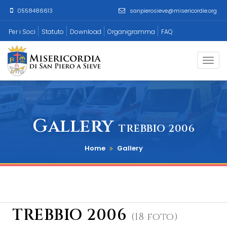
0558486613
sanpierosieve@misericordie.org
Per i Soci
Statuto
Download
Organigramma
FAQ
Togg
navi
Gallery
TREBBIO 2006
Home
Gallery
TREBBIO 2006
(18 foto)