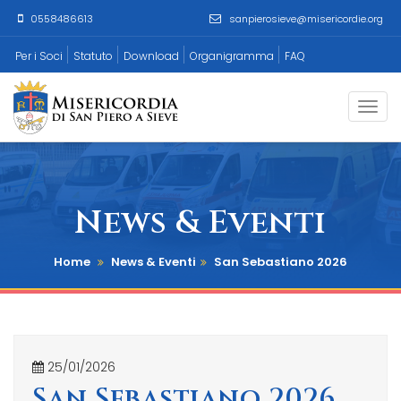
0558486613
sanpierosieve@misericordie.org
Per i Soci
Statuto
Download
Organigramma
FAQ
Togg
navi
News & Eventi
Home
News & Eventi
San Sebastiano 2026
25/01/2026
San Sebastiano 2026