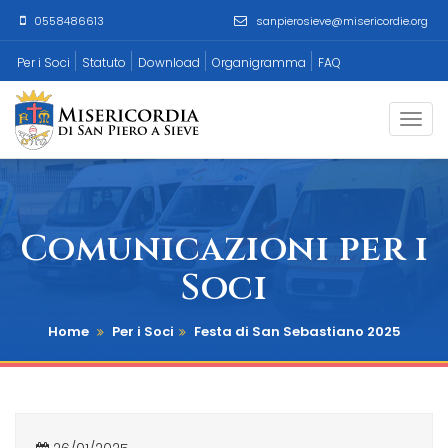
0558486613
sanpierosieve@misericordie.org
Per i Soci
Statuto
Download
Organigramma
FAQ
Togg
navi
Comunicazioni per i
Soci
Home
Per i Soci
Festa di San Sebastiano 2025